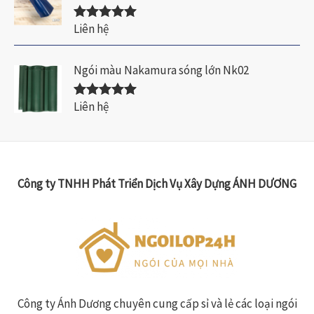
Liên hệ
Được xếp
hạng
5.00
5
sao
Ngói màu Nakamura sóng lớn Nk02
Liên hệ
Được xếp
hạng
5.00
5
sao
Công ty TNHH Phát Triển Dịch Vụ Xây Dựng ÁNH DƯƠNG
Công ty Ánh Dương chuyên cung cấp sỉ và lẻ các loại ngói