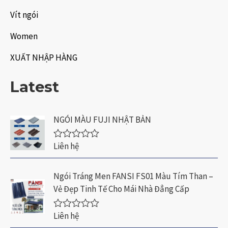
Vít ngói
Women
XUẤT NHẬP HÀNG
Latest
NGÓI MÀU FUJI NHẬT BẢN
Liên hệ
Đ
ư
ợ
c
Ngói Tráng Men FANSI FS01 Màu Tím Than –
x
Vẻ Đẹp Tinh Tế Cho Mái Nhà Đẳng Cấp
ế
p
h
Liên hệ
ạ
Đ
n
ư