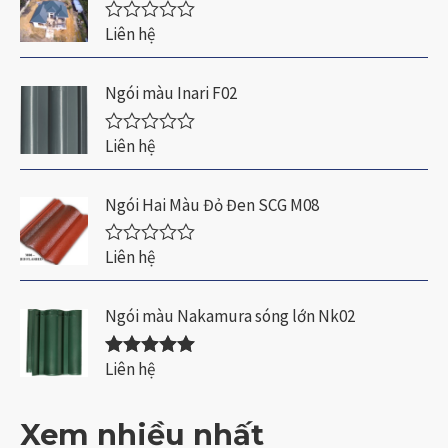
n
g
Liên hệ
Đ
0
ư
5
ợ
s
c
a
Ngói màu Inari F02
x
o
ế
p
Liên hệ
Đ
h
ư
ạ
ợ
n
c
Ngói Hai Màu Đỏ Đen SCG M08
g
x
0
ế
5
p
Liên hệ
s
Đ
h
a
ư
ạ
o
ợ
n
c
Ngói màu Nakamura sóng lớn Nk02
g
x
0
ế
5
p
Liên hệ
s
Được xếp
h
a
hạng
5.00
5
ạ
o
sao
n
Xem nhiều nhất
g
0