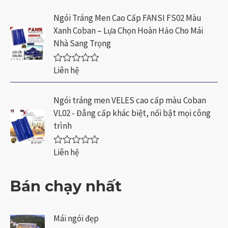
g
ợ
0
c
Ngói Tráng Men Cao Cấp FANSI FS02 Màu
5
x
Xanh Coban – Lựa Chọn Hoàn Hảo Cho Mái
s
ế
a
p
Nhà Sang Trọng
o
h
ạ
n
Liên hệ
Đ
g
ư
0
ợ
5
c
Ngói tráng men VELES cao cấp màu Coban
s
x
a
VL02 - Đẳng cấp khác biệt, nổi bật mọi công
ế
o
p
trình
h
ạ
n
Liên hệ
Đ
g
ư
0
ợ
5
c
Bán chạy nhất
s
x
a
ế
o
p
h
Mái ngói đẹp
ạ