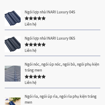
5
s
a
Ngói lợp nhà INARI Luxury 04S
o
Liên hệ
Được xếp
hạng
5.00
5
sao
Ngói lợp nhà INARI Luxury 06S
Liên hệ
Được xếp
hạng
5.00
5
sao
Ngói nóc, ngói úp nóc, ngói bò, ngói phụ kiện
tráng men
Liên hệ
Được xếp
hạng
5.00
5
sao
Ngói rìa, ngói úp rìa, ngói rìa phụ kiện tráng
men