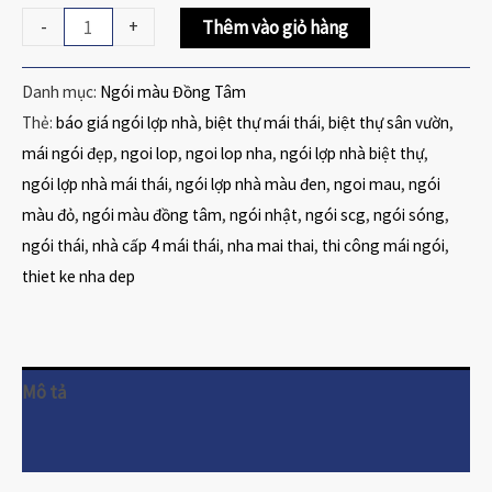
-
+
Thêm vào giỏ hàng
Danh mục:
Ngói màu Đồng Tâm
Thẻ:
báo giá ngói lợp nhà
,
biệt thự mái thái
,
biệt thự sân vườn
,
mái ngói đẹp
,
ngoi lop
,
ngoi lop nha
,
ngói lợp nhà biệt thự
,
ngói lợp nhà mái thái
,
ngói lợp nhà màu đen
,
ngoi mau
,
ngói
màu đỏ
,
ngói màu đồng tâm
,
ngói nhật
,
ngói scg
,
ngói sóng
,
ngói thái
,
nhà cấp 4 mái thái
,
nha mai thai
,
thi công mái ngói
,
thiet ke nha dep
Mô tả
Đánh giá (0)