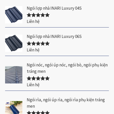
sao
Ngói lợp nhà INARI Luxury 04S
Liên hệ
Được xếp
hạng
5.00
5
sao
Ngói lợp nhà INARI Luxury 06S
Liên hệ
Được xếp
hạng
5.00
5
sao
Ngói nóc, ngói úp nóc, ngói bò, ngói phụ kiện
tráng men
Liên hệ
Được xếp
hạng
5.00
5
sao
Ngói rìa, ngói úp rìa, ngói rìa phụ kiện tráng
men