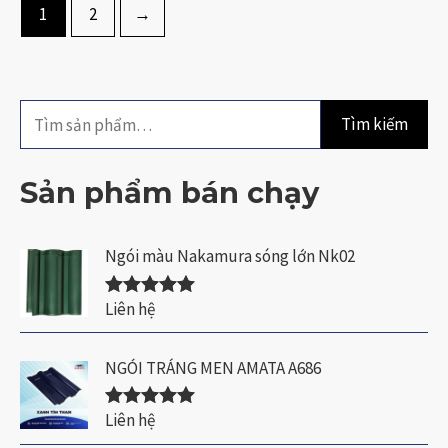
1
2
→
T
Tìm kiếm
ì
m
Sản phẩm bán chạy
k
i
Ngói màu Nakamura sóng lớn Nk02
ế
m
Liên hệ
Được xếp
hạng
5.00
5
:
sao
NGÓI TRÁNG MEN AMATA A686
Liên hệ
Được xếp
hạng
5.00
5