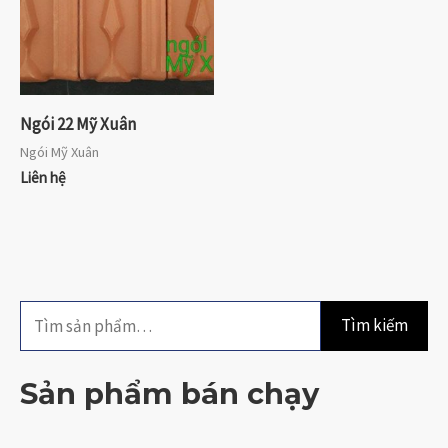
Ngói 22 Mỹ Xuân
Ngói Mỹ Xuân
Liên hệ
T
Tìm kiếm
ì
m
Sản phẩm bán chạy
k
i