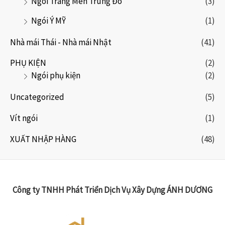
Ngói Tráng Men Trung Đô
(3)
Ngói Ý MỸ
(1)
Nhà mái Thái - Nhà mái Nhật
(41)
PHỤ KIỆN
(2)
Ngói phụ kiện
(2)
Uncategorized
(5)
Vít ngói
(1)
XUẤT NHẬP HÀNG
(48)
Công ty TNHH Phát Triển Dịch Vụ Xây Dựng ÁNH DƯƠNG