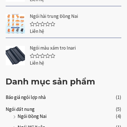
ư
ợ
c
Ngói hài trung Đồng Nai
x
ế
p
Liên hệ
Đ
h
ư
ạ
ợ
n
c
Ngói màu xám tro Inari
g
x
0
ế
5
p
Liên hệ
s
Đ
h
a
ư
ạ
o
ợ
n
c
Danh mục sản phẩm
g
x
0
ế
5
p
s
h
Báo giá ngói lợp nhà
(1)
a
ạ
o
n
Ngói đất nung
(5)
g
Ngói Đồng Nai
(4)
0
5
s