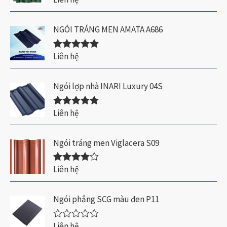
hạng
5.00
5
sao
NGÓI TRÁNG MEN AMATA A686
Liên hệ
Được xếp
hạng
5.00
5
sao
Ngói lợp nhà INARI Luxury 04S
Liên hệ
Được xếp
hạng
5.00
5
sao
Ngói tráng men Viglacera S09
Liên hệ
Được xếp
hạng
4.00
5 sao
Ngói phẳng SCG màu đen P11
Liên hệ
Đ