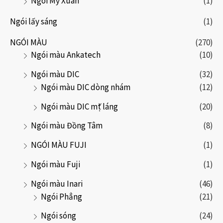
Ngói Mỹ Xuân
(1)
a
o
Ngói lấy sáng
(1)
NGÓI MÀU
(270)
Ngói màu Ankatech
(10)
Ngói màu DIC
(32)
Ngói màu DIC dòng nhám
(12)
Ngói màu DIC mặt láng
(20)
Ngói màu Đồng Tâm
(8)
NGÓI MÀU FUJI
(1)
Ngói màu Fuji
(1)
Ngói màu Inari
(46)
Ngói Phẳng
(21)
Ngói sóng
(24)