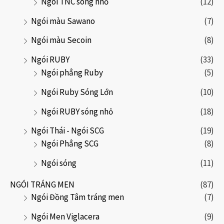
Ngói TNC sóng nhỏ
(12)
Ngói màu Sawano
(7)
Ngói màu Secoin
(8)
Ngói RUBY
(33)
Ngói phẳng Ruby
(5)
Ngói Ruby Sóng Lớn
(10)
Ngói RUBY sóng nhỏ
(18)
Ngói Thái - Ngói SCG
(19)
Ngói Phẳng SCG
(8)
Ngói sóng
(11)
NGÓI TRÁNG MEN
(87)
Ngói Đồng Tâm tráng men
(7)
Ngói Men Viglacera
(9)