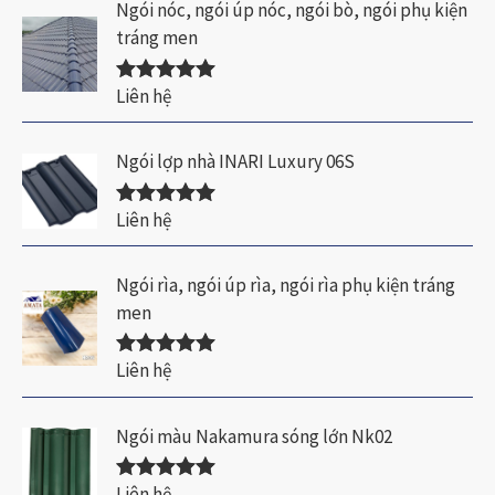
Ngói nóc, ngói úp nóc, ngói bò, ngói phụ kiện
ế
tráng men
m
:
Liên hệ
Được xếp
hạng
5.00
5
sao
Ngói lợp nhà INARI Luxury 06S
Liên hệ
Được xếp
hạng
5.00
5
sao
Ngói rìa, ngói úp rìa, ngói rìa phụ kiện tráng
men
Liên hệ
Được xếp
hạng
5.00
5
sao
Ngói màu Nakamura sóng lớn Nk02
Liên hệ
Được xếp