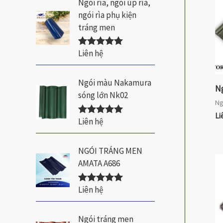
Ngói rìa, ngói úp rìa,
ngói rìa phụ kiện
tráng men
Liên hệ
Được xếp
hạng
5.00
5
sao
Ngói màu Nakamura
N
sóng lớn Nk02
Ng
Li
Liên hệ
Được xếp
hạng
5.00
5
sao
NGÓI TRÁNG MEN
AMATA A686
Liên hệ
Được xếp
hạng
5.00
5
sao
Ngói tráng men