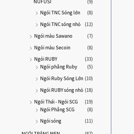
NUFUSI
(9)
Ngói TNC Sóng lớn
(8)
Ngói TNC sóng nhỏ
(12)
Ngói màu Sawano
(7)
Ngói màu Secoin
(8)
Ngói RUBY
(33)
Ngói phẳng Ruby
(5)
Ngói Ruby Sóng Lớn
(10)
Ngói RUBY sóng nhỏ
(18)
Ngói Thái - Ngói SCG
(19)
Ngói Phẳng SCG
(8)
Ngói sóng
(11)
NGÓI TRÁNG MEN
(87)