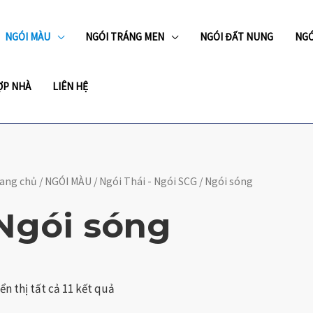
NGÓI MÀU
NGÓI TRÁNG MEN
NGÓI ĐẤT NUNG
NGÓ
ỢP NHÀ
LIÊN HỆ
Đã
ang chủ
/
NGÓI MÀU
/
Ngói Thái - Ngói SCG
/ Ngói sóng
sắp
xếp
theo
Ngói sóng
mới
nhất
ển thị tất cả 11 kết quả