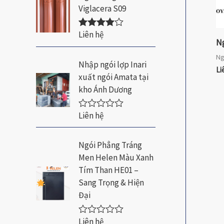
Viglacera S09
Liên hệ
Được xếp
Ng
hạng
4.00
5 sao
Ng
Nhập ngói lợp Inari
Li
xuất ngói Amata tại
kho Ánh Dương
Liên hệ
Đ
ư
ợ
c
Ngói Phẳng Tráng
x
Men Helen Màu Xanh
ế
p
Tím Than HE01 –
h
Sang Trọng & Hiện
ạ
n
Đại
g
0
5
Liên hệ
Đ