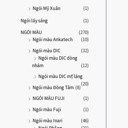
o
Ngói Mỹ Xuân
(1)
Ngói lấy sáng
(1)
NGÓI MÀU
(270)
Ngói màu Ankatech
(10)
Ngói màu DIC
(32)
Ngói màu DIC dòng
nhám
(12)
Ngói màu DIC mặt láng
(20)
Ngói màu Đồng Tâm
(8)
NGÓI MÀU FUJI
(1)
Ngói màu Fuji
(1)
Ngói màu Inari
(46)
Ngói Phẳng
(21)