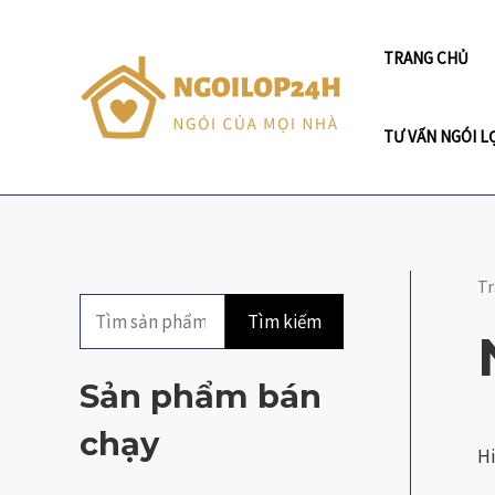
Skip
to
TRANG CHỦ
content
TƯ VẤN NGÓI L
T
Tr
Tìm kiếm
ì
m
Sản phẩm bán
k
chạy
i
Hi
ế