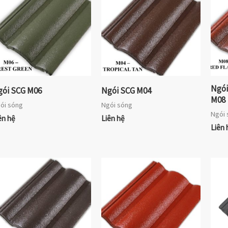
Ngói
gói SCG M06
Ngói SCG M04
M08
ói sóng
Ngói sóng
Ngói 
ên hệ
Liên hệ
Liên 