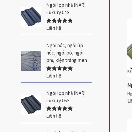
m
Ngói lợp nhà INARI
Luxury 04S
:
Liên hệ
Được xếp
hạng
5.00
5
sao
Ngói nóc, ngói úp
nóc, ngói bò, ngói
phụ kiện tráng men
Liên hệ
Được xếp
hạng
5.00
5
N
sao
Ngói lợp nhà INARI
Ng
Luxury 06S
Li
Liên hệ
Được xếp
hạng
5.00
5
sao