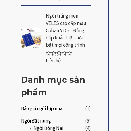
s
ư
a
ợ
o
c
Ngói tráng men
x
VELES cao cấp màu
ế
p
Coban VL02 - Đẳng
h
cấp khác biệt, nổi
ạ
n
bật mọi công trình
g
0
5
Liên hệ
Đ
s
ư
a
ợ
o
c
Danh mục sản
x
ế
phẩm
p
h
ạ
n
Báo giá ngói lợp nhà
(1)
g
0
Ngói đất nung
(5)
5
s
Ngói Đồng Nai
(4)
a