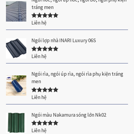
o
tráng men
Liên hệ
Được xếp
hạng
5.00
5
sao
Ngói lợp nhà INARI Luxury 06S
Liên hệ
Được xếp
hạng
5.00
5
sao
Ngói rìa, ngói úp rìa, ngói rìa phụ kiện tráng
men
Liên hệ
Được xếp
hạng
5.00
5
sao
Ngói màu Nakamura sóng lớn Nk02
Liên hệ
Được xếp