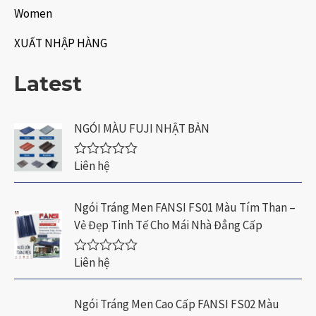
Women
XUẤT NHẬP HÀNG
Latest
NGÓI MÀU FUJI NHẬT BẢN
Liên hệ
Đ
ư
ợ
c
Ngói Tráng Men FANSI FS01 Màu Tím Than –
x
Vẻ Đẹp Tinh Tế Cho Mái Nhà Đẳng Cấp
ế
p
h
Liên hệ
ạ
Đ
n
ư
g
ợ
0
c
Ngói Tráng Men Cao Cấp FANSI FS02 Màu
5
x