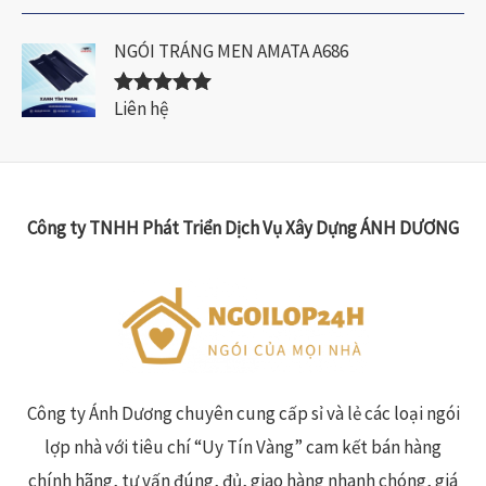
hạng
5.00
5
sao
NGÓI TRÁNG MEN AMATA A686
Liên hệ
Được xếp
hạng
5.00
5
sao
Công ty TNHH Phát Triển Dịch Vụ Xây Dựng ÁNH DƯƠNG
Công ty Ánh Dương chuyên cung cấp sỉ và lẻ các loại ngói
lợp nhà với tiêu chí “Uy Tín Vàng” cam kết bán hàng
chính hãng, tư vấn đúng, đủ, giao hàng nhanh chóng, giá