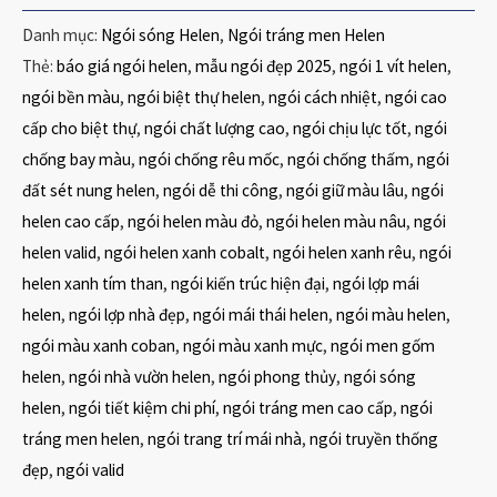
Danh mục:
Ngói sóng Helen
,
Ngói tráng men Helen
Thẻ:
báo giá ngói helen
,
mẫu ngói đẹp 2025
,
ngói 1 vít helen
,
ngói bền màu
,
ngói biệt thự helen
,
ngói cách nhiệt
,
ngói cao
cấp cho biệt thự
,
ngói chất lượng cao
,
ngói chịu lực tốt
,
ngói
chống bay màu
,
ngói chống rêu mốc
,
ngói chống thấm
,
ngói
đất sét nung helen
,
ngói dễ thi công
,
ngói giữ màu lâu
,
ngói
helen cao cấp
,
ngói helen màu đỏ
,
ngói helen màu nâu
,
ngói
helen valid
,
ngói helen xanh cobalt
,
ngói helen xanh rêu
,
ngói
helen xanh tím than
,
ngói kiến trúc hiện đại
,
ngói lợp mái
helen
,
ngói lợp nhà đẹp
,
ngói mái thái helen
,
ngói màu helen
,
ngói màu xanh coban
,
ngói màu xanh mực
,
ngói men gốm
helen
,
ngói nhà vườn helen
,
ngói phong thủy
,
ngói sóng
helen
,
ngói tiết kiệm chi phí
,
ngói tráng men cao cấp
,
ngói
tráng men helen
,
ngói trang trí mái nhà
,
ngói truyền thống
đẹp
,
ngói valid