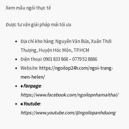
Xem mẫu ngói thực tế
Được tư vấn giải pháp mái tối ưu
Địa chỉ kho hàng: Nguyễn Văn Bứa, Xuân Thới
Thượng, Huyện Hóc Môn, TP.HCM
Điện thoại: 0901 833 868 – 0779 52 8886
Website:
https://ngoilop24h.com/ngoi-trang-
men-helen/
♦Fanpage
:
https://www.facebook.com/ngoilopnhamaithai/
♠
Youtube
:
https://www.youtube.com/@ngoilopanhduong