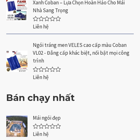
Xanh Coban – Lựa Chọn Hoàn Hảo Cho Mái
s
ế
a
p
Nhà Sang Trọng
o
h
ạ
n
Liên hệ
Đ
g
ư
0
ợ
5
c
Ngói tráng men VELES cao cấp màu Coban
s
x
a
VL02 - Đẳng cấp khác biệt, nổi bật mọi công
ế
o
p
trình
h
ạ
n
Liên hệ
Đ
g
ư
0
ợ
5
c
Bán chạy nhất
s
x
a
ế
o
p
h
Mái ngói đẹp
ạ
n
g
Liên hệ
Đ
0
ư