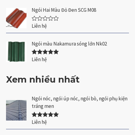
ợ
n
c
Ngói Hai Màu Đỏ Đen SCG M08
g
x
0
ế
5
p
Liên hệ
s
Đ
h
a
ư
ạ
o
ợ
n
c
Ngói màu Nakamura sóng lớn Nk02
g
x
0
ế
5
p
Liên hệ
s
Được xếp
h
a
hạng
5.00
5
ạ
o
sao
n
Xem nhiều nhất
g
0
5
s
a
Ngói nóc, ngói úp nóc, ngói bò, ngói phụ kiện
o
tráng men
Liên hệ
Được xếp
hạng
5.00
5
sao