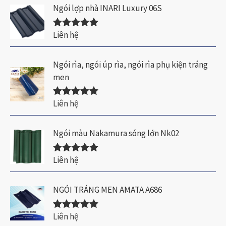
Ngói lợp nhà INARI Luxury 06S
Liên hệ
Được xếp
hạng
5.00
5
sao
Ngói rìa, ngói úp rìa, ngói rìa phụ kiện tráng
men
Liên hệ
Được xếp
hạng
5.00
5
sao
Ngói màu Nakamura sóng lớn Nk02
Liên hệ
Được xếp
hạng
5.00
5
sao
NGÓI TRÁNG MEN AMATA A686
Liên hệ
Được xếp
hạng
5.00
5