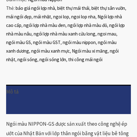
Thẻ:
báo giá ngói lợp nhà
,
biệt thự mái thái
,
biệt thự sân vườn
,
mái ngói đẹp
,
mái nhật
,
ngoi lop
,
ngoi lop nha
,
Ngói lợp nhà
cao cấp
,
ngói lợp nhà màu đen
,
ngói lợp nhà màu đỏ
,
ngói lợp
nhà màu nâu
,
ngói lợp nhà màu xanh cửu long
,
ngoi mau
,
ngói màu GS
,
ngói màu GST
,
ngói màu nippon
,
ngói màu
xanh dương
,
ngói màu xanh mực
,
Ngói màu xi măng
,
ngói
nhật
,
ngói sóng
,
ngói sóng lớn
,
thi công mái ngói
Mô tả
Đánh giá (0)
Ngói màu NIPPON-GS được sản xuất theo công nghệ ép
ướt của Nhật Bản với lớp thân ngói bằng vật liệu bê tông