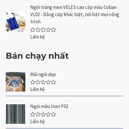
5
c
Ngói tráng men VELES cao cấp màu Coban
s
x
a
VL02 - Đẳng cấp khác biệt, nổi bật mọi công
ế
o
p
trình
h
ạ
n
Liên hệ
Đ
g
ư
0
ợ
5
c
Bán chạy nhất
s
x
a
ế
o
p
h
Mái ngói đẹp
ạ
n
g
Liên hệ
Đ
0
ư
5
ợ
s
c
a
Ngói màu Inari F02
x
o
ế
p
Liên hệ
Đ
h
ư
ạ