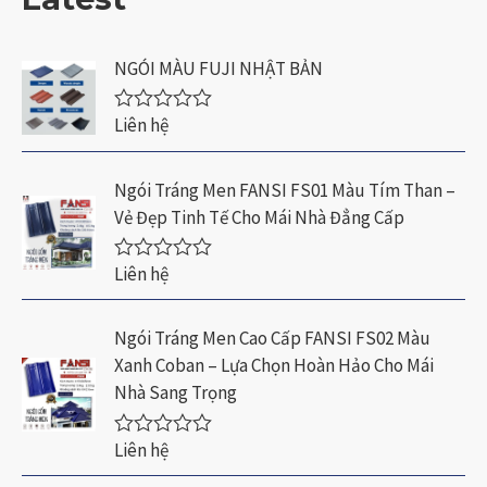
NGÓI MÀU FUJI NHẬT BẢN
Liên hệ
Đ
ư
ợ
c
Ngói Tráng Men FANSI FS01 Màu Tím Than –
x
Vẻ Đẹp Tinh Tế Cho Mái Nhà Đẳng Cấp
ế
p
h
Liên hệ
ạ
Đ
n
ư
g
ợ
0
c
Ngói Tráng Men Cao Cấp FANSI FS02 Màu
5
x
Xanh Coban – Lựa Chọn Hoàn Hảo Cho Mái
s
ế
a
p
Nhà Sang Trọng
o
h
ạ
n
Liên hệ
Đ
g
ư
0
ợ