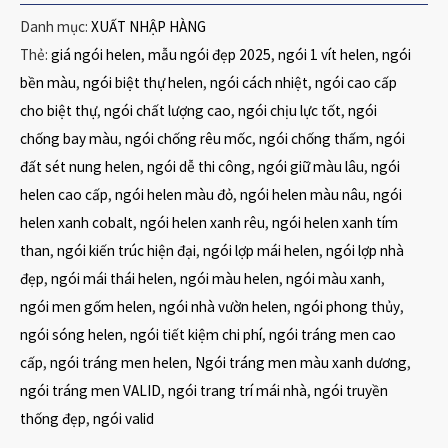
Danh mục:
XUẤT NHẬP HÀNG
Thẻ:
giá ngói helen
,
mẫu ngói đẹp 2025
,
ngói 1 vít helen
,
ngói
bền màu
,
ngói biệt thự helen
,
ngói cách nhiệt
,
ngói cao cấp
cho biệt thự
,
ngói chất lượng cao
,
ngói chịu lực tốt
,
ngói
chống bay màu
,
ngói chống rêu mốc
,
ngói chống thấm
,
ngói
đất sét nung helen
,
ngói dễ thi công
,
ngói giữ màu lâu
,
ngói
helen cao cấp
,
ngói helen màu đỏ
,
ngói helen màu nâu
,
ngói
helen xanh cobalt
,
ngói helen xanh rêu
,
ngói helen xanh tím
than
,
ngói kiến trúc hiện đại
,
ngói lợp mái helen
,
ngói lợp nhà
đẹp
,
ngói mái thái helen
,
ngói màu helen
,
ngói màu xanh
,
ngói men gốm helen
,
ngói nhà vườn helen
,
ngói phong thủy
,
ngói sóng helen
,
ngói tiết kiệm chi phí
,
ngói tráng men cao
cấp
,
ngói tráng men helen
,
Ngói tráng men màu xanh dương
,
ngói tráng men VALID
,
ngói trang trí mái nhà
,
ngói truyền
thống đẹp
,
ngói valid