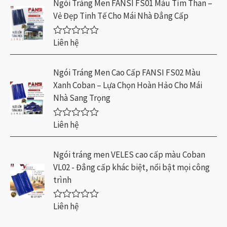
Ngói Tráng Men FANSI FS01 Màu Tím Than –
x
Vẻ Đẹp Tinh Tế Cho Mái Nhà Đẳng Cấp
ế
p
h
Liên hệ
ạ
Đ
n
ư
g
ợ
0
c
Ngói Tráng Men Cao Cấp FANSI FS02 Màu
5
x
Xanh Coban – Lựa Chọn Hoàn Hảo Cho Mái
s
ế
a
p
Nhà Sang Trọng
o
h
ạ
n
Liên hệ
Đ
g
ư
0
ợ
5
c
Ngói tráng men VELES cao cấp màu Coban
s
x
a
VL02 - Đẳng cấp khác biệt, nổi bật mọi công
ế
o
p
trình
h
ạ
n
Liên hệ
Đ
g
ư
0
ợ