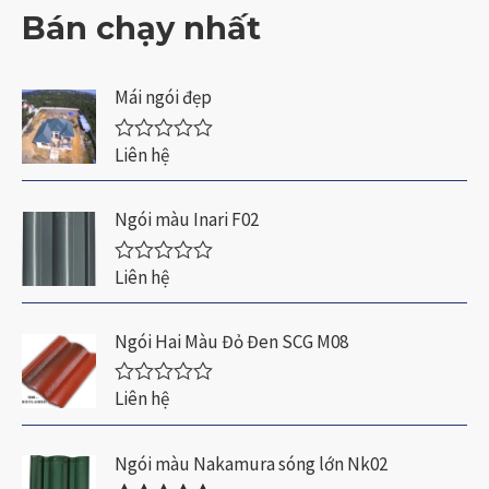
5
c
Bán chạy nhất
s
x
a
ế
o
p
h
Mái ngói đẹp
ạ
n
g
Liên hệ
Đ
0
ư
5
ợ
s
c
a
Ngói màu Inari F02
x
o
ế
p
Liên hệ
Đ
h
ư
ạ
ợ
n
c
Ngói Hai Màu Đỏ Đen SCG M08
g
x
0
ế
5
p
Liên hệ
s
Đ
h
a
ư
ạ
o
ợ
n
c
Ngói màu Nakamura sóng lớn Nk02
g
x
0