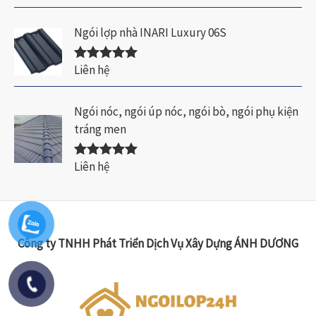
hạng
5.00
5
sao
Ngói lợp nhà INARI Luxury 06S
Liên hệ
Được xếp
hạng
5.00
5
sao
Ngói nóc, ngói úp nóc, ngói bò, ngói phụ kiện
tráng men
Liên hệ
Được xếp
hạng
5.00
5
sao
Công ty TNHH Phát Triển Dịch Vụ Xây Dựng ÁNH DƯƠNG