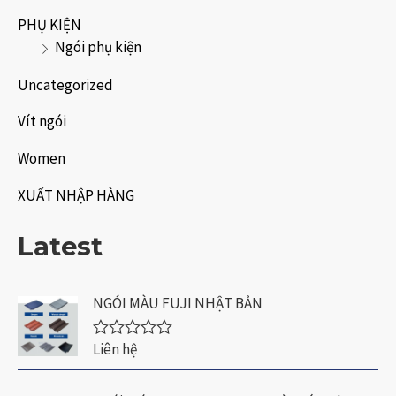
PHỤ KIỆN
Ngói phụ kiện
Uncategorized
Vít ngói
Women
XUẤT NHẬP HÀNG
Latest
NGÓI MÀU FUJI NHẬT BẢN
Liên hệ
Đ
ư
ợ
c