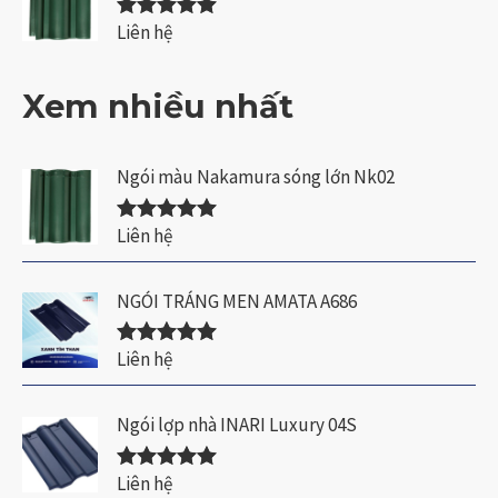
ế
5
p
Liên hệ
s
Được xếp
h
a
hạng
5.00
5
ạ
o
sao
n
Xem nhiều nhất
g
0
5
s
a
Ngói màu Nakamura sóng lớn Nk02
o
Liên hệ
Được xếp
hạng
5.00
5
sao
NGÓI TRÁNG MEN AMATA A686
Liên hệ
Được xếp
hạng
5.00
5
sao
Ngói lợp nhà INARI Luxury 04S
Liên hệ
Được xếp